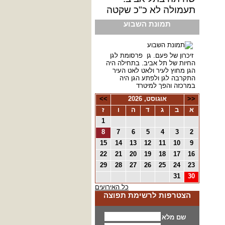
תעמולה לא כ"כ שקטה
תמונת השבוע
זיכרון של פעם. גן פרסומת לגן
החיות של תל אביב. בתחילה היה
הגן מחוץ לעיר ולאט לאט העיר
התקרבה לגן ולפתע הגן היה
במרכזה והפך למיטרד
<<
אוגוסט, 2026
>>
א
ב
ג
ד
ה
ו
ז
1
8
7
6
5
4
3
2
15
14
13
12
11
10
9
22
21
20
19
18
17
16
29
28
27
26
25
24
23
31
30
כל האירועים
הצטרפות לרשימת תפוצה