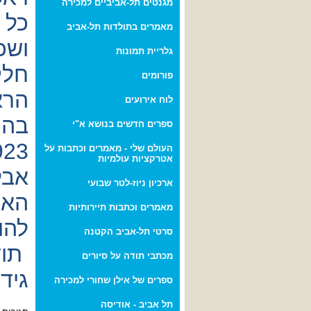
מגנטים תל-אביביים למכירה
כל 
מאמרים בתולדות תל-אביב
ושכו
גלריית תמונות
חלק
פורומים
הרא
לוח אירועים
ספרים חדשים בנושא א"י
העולם שלי - מאמרים וכתבות על
אטרקציות עולמיות
אבל
ארכיון ניוז-לטר שבועי
מאמרים וכתבות תיירותיות
להו
סרטי תל-אביב הקטנה
תוד
מכתבי תודה על סיורים
גיד
ספרים של אילן שחורי למכירה
תל אביב - אודיסה