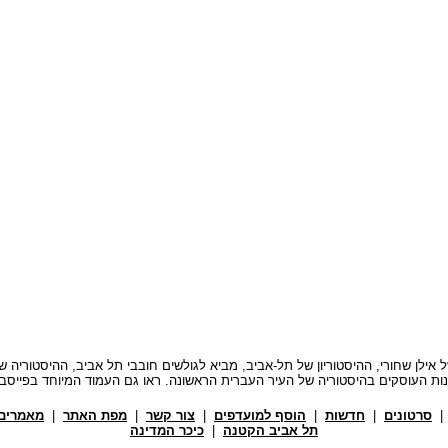
י, My Tel-Aviv - בעריכתו של אילן שחורי, ההיסטוריון של תל-אביב, מביא לגולשים חובבי תל אביב, 
ות העוסקים בהיסטוריה של העיר העברית הראשונה. ראו גם העמוד המיוחד בפייסב
סרטונים
|
חדשות
|
הוסף למועדפים
|
צור קשר
|
מפת האתר
|
מאמרים 
תל אביב הקטנה
|
כיכר המדינה