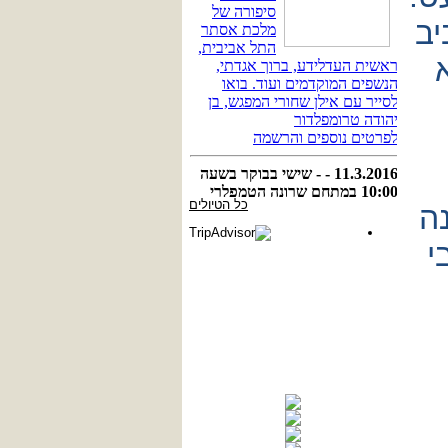
יב
כל הטיולים
נה
י