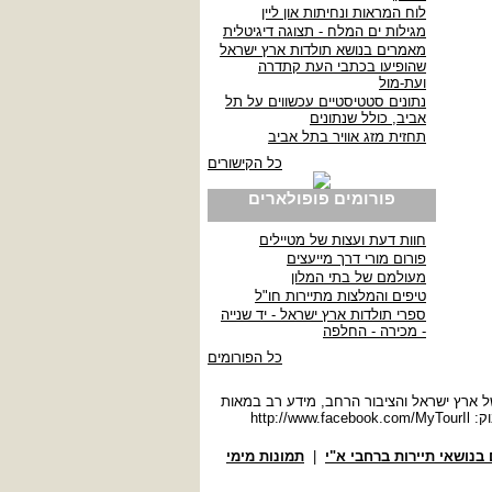
לוח המראות ונחיתות און ליין
מגילות ים המלח - תצוגה דיגיטלית
מאמרים בנושא תולדות ארץ ישראל
שהופיעו בכתבי העת קתדרה
ועת-מול
נתונים סטטיסטיים עכשווים על תל
אביב, כולל שנתונים
תחזית מזג אוויר בתל אביב
כל הקישורים
פורומים פופולארים
חוות דעת ועצות של מטיילים
פורום מורי דרך מייעצים
מעולמם של בתי המלון
טיפים והמלצות מתיירות חו"ל
ספרי תולדות ארץ ישראל - יד שנייה
- מכירה - החלפה
כל הפורומים
ההיסטוריה של ארץ ישראל והציבור הרחב, מידע רב במאות
וק:
http://www.facebook.com/MyTourIl
בנושאי תיירות ברחבי א"י
|
תמונות מימי